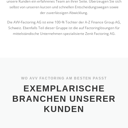
unsere Kunden ein erfahrenes Team an ihrer Seite. Überzeugen Sie sich
selbst von unseren kurzen und schnellen Entscheidungswegen sowie
der zuverlässigen Abwicklung.
Die AVV-Factoring AG ist eine 100-% Tochter der A-Z Finance Group AG,
Schweiz. Ebenfalls Teil dieser Gruppe ist die auf Factoringlösungen für
mittelständische Unternehmen spezialisierte Zenit Factoring AG.
WO AVV FACTORING AM BESTEN PASST
EXEMPLARISCHE
BRANCHEN UNSERER
KUNDEN