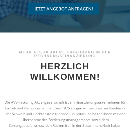
JETZT ANGEBOT ANFRAGEN!
MEHR ALS 40 JAHRE ERFAHRUNG IN DER
RECHNUNGSFINANZIERUNG
HERZLICH
WILLKOMMEN!
Die AVV-Factoring Aktiengesellschaft ist ein Finanzierungsunternehmen für
Einzel- und Kleinunternehmer. Seit 1975 sorgen wir bei unseren Kunden in
der Schweiz und Liechtenstein für hohe Liquidität und halten Ihnen mit der
Übernahme des Forderungsmanagements sowie dem
Zahlungsausfallschutz den Rücken frei. In der Zusammenarbeit haben