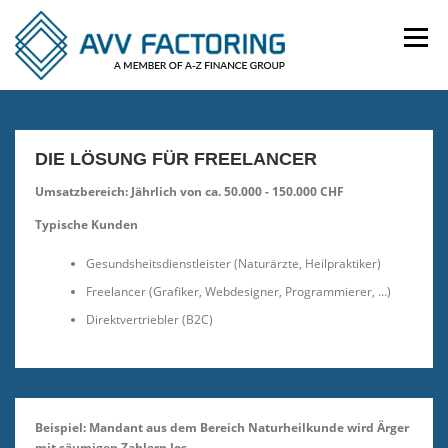
Zum
Inhalt
Menü
springen
NUTZEN
BRANCHEN
PRODUKTE
DIE LÖSUNG FÜR FREELANCER
Umsatzbereich: Jährlich von ca. 50.000 - 150.000 CHF
REFERENZEN
KONTAKT
IMPRESSUM
Typische Kunden
Gesundsheitsdienstleister (Naturärzte, Heilpraktiker)
DATENSCHUTZ
Freelancer (Grafiker, Webdesigner, Programmierer, …)
Direktvertriebler (B2C)
Beispiel: Mandant aus dem Bereich Naturheilkunde wird Ärger
mit säumigen Zahlern los