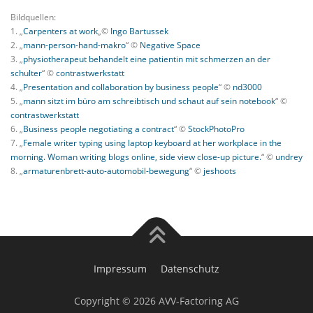
Bildquellen:
1. „
Carpenters at work
„©
Ingo Bartussek
2. „
mann-person-hand-makro
“ ©
Negative Space
3. „
physiotherapeut behandelt eine patientin mit schmerzen an der
schulter
“ ©
contrastwerkstatt
4. „
Presentation and collaboration by business people
“ ©
nd3000
5. „
mann sitzt im büro am schreibtisch und schaut auf sein notebook
“ ©
contrastwerkstatt
6. „
Business people negotiating a contract
“ ©
StockPhotoPro
7. „
Female writer typing using laptop keyboard at her workplace in the
morning. Woman writing blogs online, side view close-up picture.
“ ©
undrey
8. „
armaturenbrett-auto-automobil-bewegung
“ ©
jeshoots
Impressum
Datenschutz
Copyright © 2026 AVV-Factoring AG