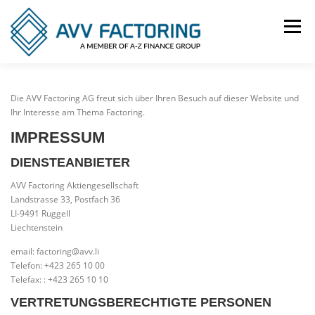
Zum
Inhalt
Menü
springen
NUTZEN
BRANCHEN
PRODUKTE
Die AVV Factoring AG freut sich über Ihren Besuch auf dieser Website und
Ihr Interesse am Thema Factoring.
IMPRESSUM
REFERENZEN
KONTAKT
IMPRESSUM
DIENSTEANBIETER
AVV Factoring Aktiengesellschaft
DATENSCHUTZ
Landstrasse 33, Postfach 36
LI-9491 Ruggell
Liechtenstein
email: factoring@avv.li
Telefon: +423 265 10 00
Telefax: : +423 265 10 10
VERTRETUNGSBERECHTIGTE PERSONEN